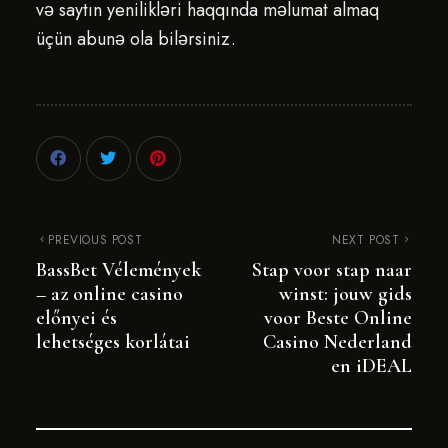
və saytın yenilikləri haqqında məlumat almaq
üçün abunə ola bilərsiniz.
PREVIOUS POST
NEXT POST
BassBet Vélemények
Stap voor stap naar
– az online casino
winst: jouw gids
előnyei és
voor Beste Online
lehetséges korlátai
Casino Nederland
en iDEAL