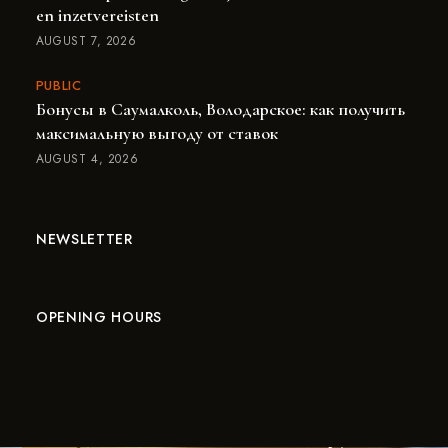
en inzetvereisten
AUGUST 7, 2026
PUBLIC
Бонусы в Саумалколь, Володарское: как получить
максимальную выгоду от ставок
AUGUST 4, 2026
NEWSLETTER
OPENING HOURS