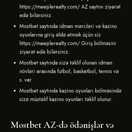
https://meeplerealty.com/ AZ saytını ziyarət
edə bilərsiniz.
Mostbet saytında idman mərcləri və kazino
oyunlarına giriş əldə etmək üçün siz
https://meeplerealty.com/ Giriş bölməsini
ziyarət edə bilərsiniz.
Mostbet saytında sizə təklif olunan idman
növləri arasında futbol, basketbol, tennis və
s. var.
Mostbet saytında kazino oyunları bölməsində
sizə müxtəlif kazino oyunları təklif olunur.
Mostbet AZ-də ödənişlər və