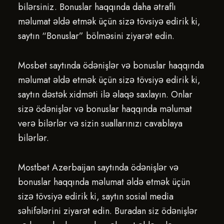
bilərsiniz. Bonuslar haqqında daha ətraflı
məlumat əldə etmək üçün sizə tövsiyə edirik ki,
saytın “Bonuslar” bölməsini ziyarət edin.
Mosbet saytında ödənişlər və bonuslar haqqında
məlumat əldə etmək üçün sizə tövsiyə edirik ki,
saytın dəstək xidməti ilə əlaqə saxlayın. Onlar
sizə ödənişlər və bonuslar haqqında məlumat
verə bilərlər və sizin suallarınızı cavablaya
bilərlər.
Mostbet Azerbaijan saytında ödənişlər və
bonuslar haqqında məlumat əldə etmək üçün
sizə tövsiyə edirik ki, saytın sosial media
səhifələrini ziyarət edin. Buradan siz ödənişlər