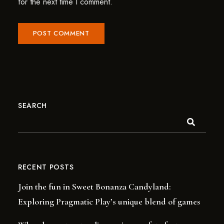
for the next time I comment.
SEARCH
RECENT POSTS
Join the fun in Sweet Bonanza Candyland:
Exploring Pragmatic Play’s unique blend of games