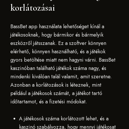
korlátozásai
BassBet app használata lehetőséget kínál a
játékosoknak, hogy bármikor és bármelyik
eszközről játsszanak. Ez a szoftver könnyen
elérhető, könnyen használható, és a játékok
gyors betöltése miatt nem hagyni várni. BassBet
kaszinóban található játékok száma nagy, és
mindenki kiválóan talál valamit, amit szeretne.
Azonban a korlátozások is léteznek, mint
például a játékosok számát, a játékot tartó
időtartamot, és a fizetési módokat.
A játékosok száma korlátozott lehet, és a
kaszinó szabályozza, hogy mennyi játékosat