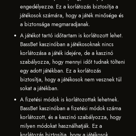
engedélyezze. Ez a korlátozás biztosítja a
játékosok számára, hogy a játék minősége és
a biztonsága megmaradjanak.
A játékot tartó időtartam is korlátozott lehet.
BassBet kaszinóban a játékosoknak nincs
korlátozása a játék idejére, de a kaszinó
szabályozza, hogy mennyi időt tudnak tölteni
egy adott játékban. Ez a korlátozás
biztosítja, hogy a játékosok nem vesznek túl
sokat a játékban.
A fizetési módok is korlátozottak lehetnek.
BassBet kaszinóban a fizetési módok száma
korlátozott, és a kaszinó szabályozza, hogy
milyen módokat használhatják. Ez a
korlátozás biztosítja, hogy a játékosok