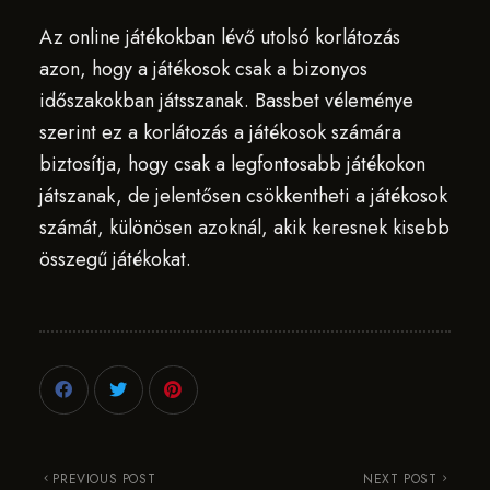
Az online játékokban lévő utolsó korlátozás
azon, hogy a játékosok csak a bizonyos
időszakokban játsszanak. Bassbet véleménye
szerint ez a korlátozás a játékosok számára
biztosítja, hogy csak a legfontosabb játékokon
játszanak, de jelentősen csökkentheti a játékosok
számát, különösen azoknál, akik keresnek kisebb
összegű játékokat.
PREVIOUS POST
NEXT POST