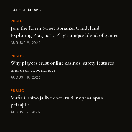
LATEST NEWS
PUBLIC
Join the fun in Sweet Bonanza Candyland:
Exploring Pragmatic Play’s unique blend of games
AUGUST 9, 2026
PUBLIC
Why players trust online casinos: safety features
and user experiences
AUGUST 9, 2026
PUBLIC
Mafia Casino ja live chat -tuki: nopeaa apua
pelaajille
AUGUST 7, 2026