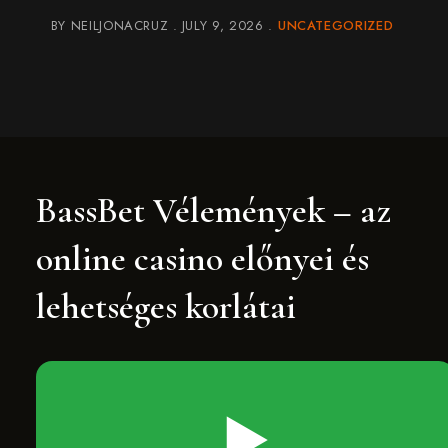
BY
NEILJONACRUZ
JULY 9, 2026
UNCATEGORIZED
BassBet Vélemények – az
online casino előnyei és
lehetséges korlátai
▶️