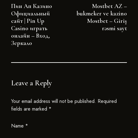
Пин Ап Казино
Mostbet AZ –
Официальный
bukmeker ve kazino
сайт | Pin Up
Mostbet – Giriş
Casino играть
rəsmi sayt
онлайн – Вход,
Зеркало
Leave a Reply
Your email address will not be published.
Required
fields are marked
*
Name
*