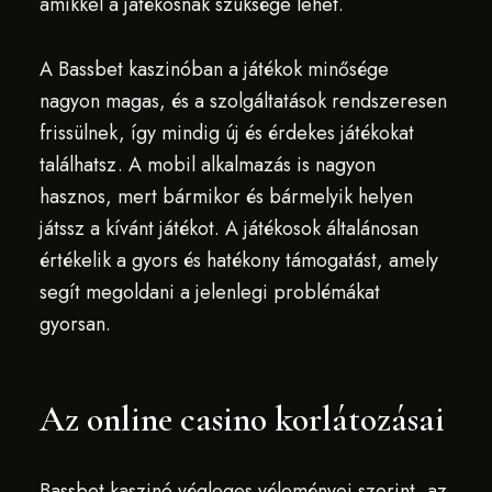
amikkel a játékosnak szüksége lehet.
A Bassbet kaszinóban a játékok minősége
nagyon magas, és a szolgáltatások rendszeresen
frissülnek, így mindig új és érdekes játékokat
találhatsz. A mobil alkalmazás is nagyon
hasznos, mert bármikor és bármelyik helyen
játssz a kívánt játékot. A játékosok általánosan
értékelik a gyors és hatékony támogatást, amely
segít megoldani a jelenlegi problémákat
gyorsan.
Az online casino korlátozásai
Bassbet kaszinó végleges véleményei szerint, az