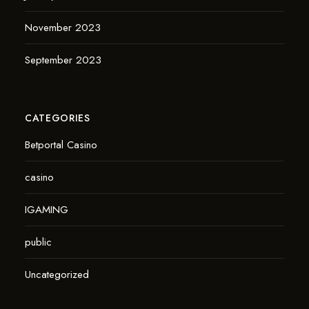
November 2023
September 2023
CATEGORIES
Betportal Casino
casino
IGAMING
public
Uncategorized