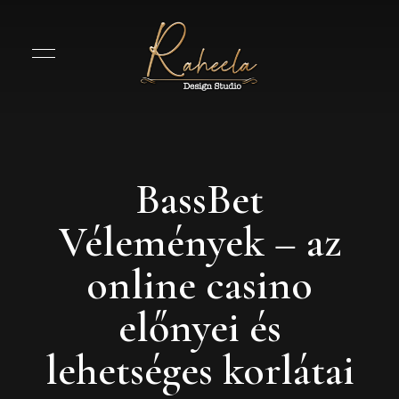
BassBet
Vélemények – az
online casino
előnyei és
lehetséges korlátai