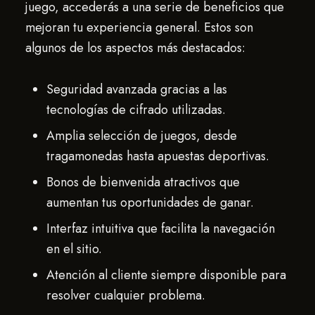
juego, accederás a una serie de beneficios que
mejoran tu experiencia general. Estos son
algunos de los aspectos más destacados:
Seguridad avanzada gracias a las
tecnologías de cifrado utilizadas.
Amplia selección de juegos, desde
tragamonedas hasta apuestas deportivas.
Bonos de bienvenida atractivos que
aumentan tus oportunidades de ganar.
Interfaz intuitiva que facilita la navegación
en el sitio.
Atención al cliente siempre disponible para
resolver cualquier problema.