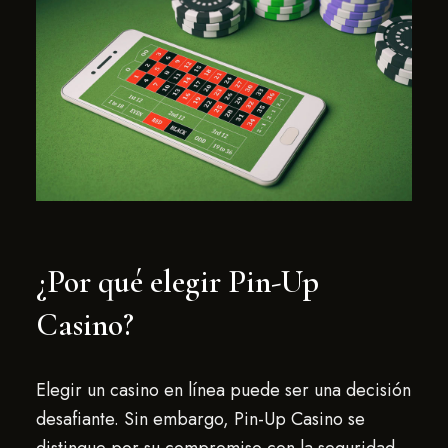
¿Por qué elegir Pin-Up
Casino?
Elegir un casino en línea puede ser una decisión
desafiante. Sin embargo, Pin-Up Casino se
distingue por su compromiso con la seguridad,