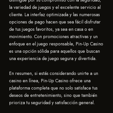
la variedad de juegos y el excelente servicio al
cliente. La interfaz optimizada y las numerosas
opciones de pago hacen que sea fácil disfrutar
de tus juegos favoritos, ya sea en casa o en
movimiento. Con promociones atractivas y un
enfoque en el juego responsable, Pin-Up Casino
es una opción sólida para aquellos que buscan
una experiencia de juego segura y divertida.
En resumen, si estás considerando unirte a un
casino en línea, Pin-Up Casino ofrece una
plataforma completa que no solo satisface tus
deseos de entretenimiento, sino que también
prioriza tu seguridad y satisfacción general.