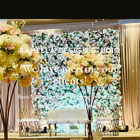
RAHEELA DESIGN STUDIO
We love meeting our
clients!
Book an appointment to come and talk to us
about your beautiful event.
We are here for you! We will transform your
ideas into reality.