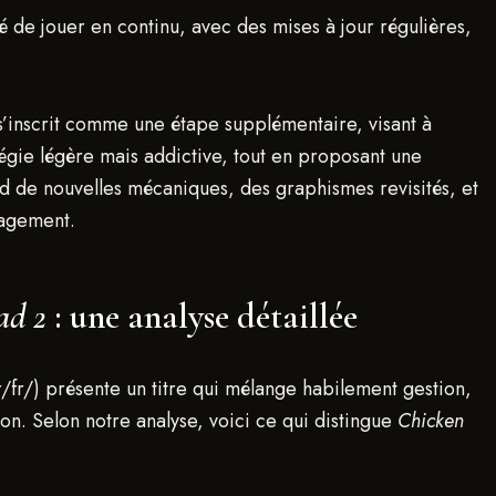
té de jouer en continu, avec des mises à jour régulières,
’inscrit comme une étape supplémentaire, visant à
tégie légère mais addictive, tout en proposant une
de nouvelles mécaniques, des graphismes revisités, et
gagement.
ad 2
: une analyse détaillée
fr/fr/) présente un titre qui mélange habilement gestion,
ion. Selon notre analyse, voici ce qui distingue
Chicken