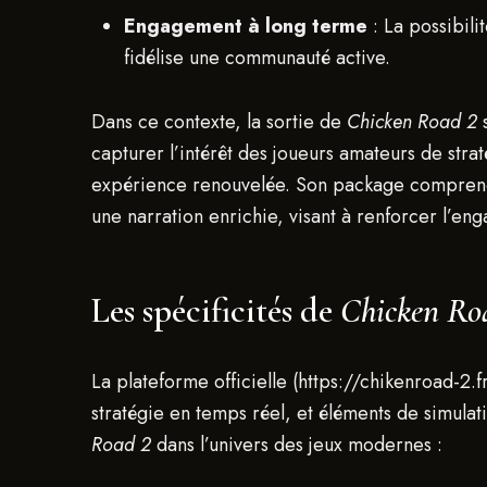
Engagement à long terme
: La possibili
fidélise une communauté active.
Dans ce contexte, la sortie de
Chicken Road 2
s
capturer l’intérêt des joueurs amateurs de stra
expérience renouvelée. Son package comprend 
une narration enrichie, visant à renforcer l’en
Les spécificités de
Chicken Ro
La plateforme officielle (https://chikenroad-2.
stratégie en temps réel, et éléments de simulat
Road 2
dans l’univers des jeux modernes :