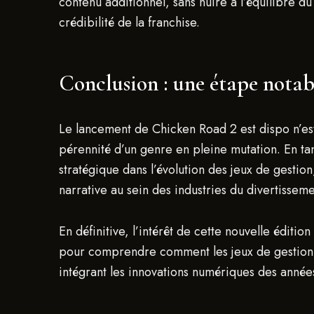
contenu additionnel, sans nuire à l’équilibre d
crédibilité de la franchise.
Conclusion : une étape notabl
Le lancement de Chicken Road 2 est dispo n’es
pérennité d’un genre en pleine mutation. En ta
stratégique dans l’évolution des jeux de gestion
narrative au sein des industries du divertissemen
En définitive, l’intérêt de cette nouvelle éditio
pour comprendre comment les jeux de gestion p
intégrant les innovations numériques des anné