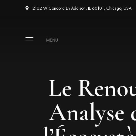
2162 W Concord Ln Addison, IL 60101, Chicago, USA
MENU
Le Renouv
Analyse 