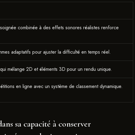
oignée combinée à des effets sonores réalistes renforce
thmes adaptatifs pour ajuster la difficulté en temps réel.
e qui mélange 2D et éléments 3D pour un rendu unique.
pétitions en ligne avec un système de classement dynamique.
dans sa capacité à conserver