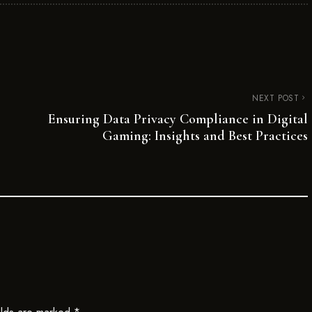
NEXT POST
Ensuring Data Privacy Compliance in Digital
Gaming: Insights and Best Practices