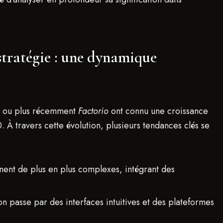
 stratégie : une dynamique
, ou plus récemment
Factorio
ont connu une croissance
 À travers cette évolution, plusieurs tendances clés se
nent de plus en plus complexes, intégrant des
n passe par des interfaces intuitives et des plateformes