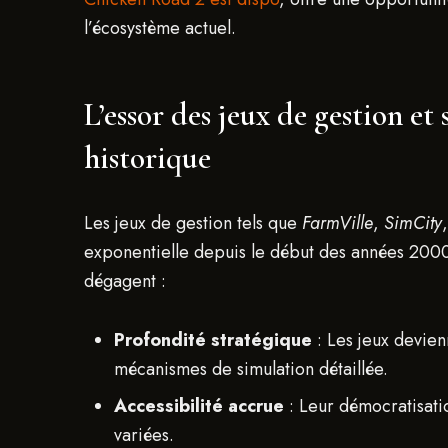
l’écosystème actuel.
L’essor des jeux de gestion et
historique
Les jeux de gestion tels que
FarmVille
,
SimCity
exponentielle depuis le début des années 2000.
dégagent :
Profondité stratégique
: Les jeux devien
mécanismes de simulation détaillée.
Accessibilité accrue
: Leur démocratisatio
variées.