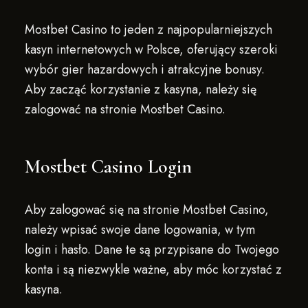
Mostbet Casino to jeden z najpopularniejszych
kasyn internetowych w Polsce, oferujący szeroki
wybór gier hazardowych i atrakcyjne bonusy.
Aby zacząć korzystanie z kasyna, należy się
zalogować na stronie Mostbet Casino.
Mostbet Casino Login
Aby zalogować się na stronie Mostbet Casino,
należy wpisać swoje dane logowania, w tym
login i hasło. Dane te są przypisane do Twojego
konta i są niezwykle ważne, aby móc korzystać z
kasyna.