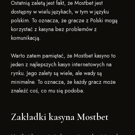
Ostatnią zaletą jest fakt, że Mostbet jest
dostępny w wielu językach, w tym w języku
polskim. To oznacza, że gracze z Polski mogą
korzystać z kasyna bez problemów z
komunikacją.
Warto zatem pamiętać, że Mostbet kasyno to
jeden z najlepszych kasyn internetowych na
rynku. Jego zalety są wiele, ale wady są
minimalne. To oznacza, że każdy gracz może
znaleźć coś, co mu się podoba.
Zakładki kasyna Mostbet