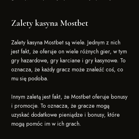
Zalety kasyna Mostbet
Zalety kasyna Mostbet są wiele. Jednym z nich
jest fakt, że oferuje on wiele różnych gier, w tym
gry hazardowe, gry karciane i gry kasynowe. To
oznacza, że każdy gracz może znaleźć coś, co
mu się podoba.
Innym zaletą jest fakt, że Mostbet oferuje bonusy
i promocje. To oznacza, że gracze mogą
uzyskać dodatkowe pieniądze i bonusy, które
mogą pomóc im w ich grach.