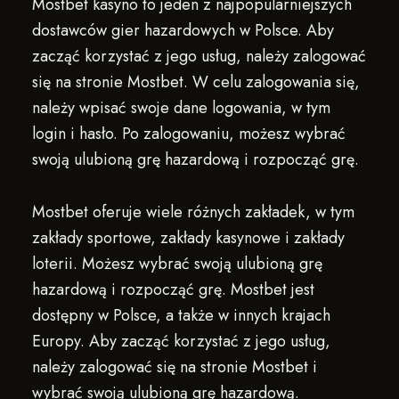
Mostbet kasyno to jeden z najpopularniejszych
dostawców gier hazardowych w Polsce. Aby
zacząć korzystać z jego usług, należy zalogować
się na stronie Mostbet. W celu zalogowania się,
należy wpisać swoje dane logowania, w tym
login i hasło. Po zalogowaniu, możesz wybrać
swoją ulubioną grę hazardową i rozpocząć grę.
Mostbet oferuje wiele różnych zakładek, w tym
zakłady sportowe, zakłady kasynowe i zakłady
loterii. Możesz wybrać swoją ulubioną grę
hazardową i rozpocząć grę. Mostbet jest
dostępny w Polsce, a także w innych krajach
Europy. Aby zacząć korzystać z jego usług,
należy zalogować się na stronie Mostbet i
wybrać swoją ulubioną grę hazardową.