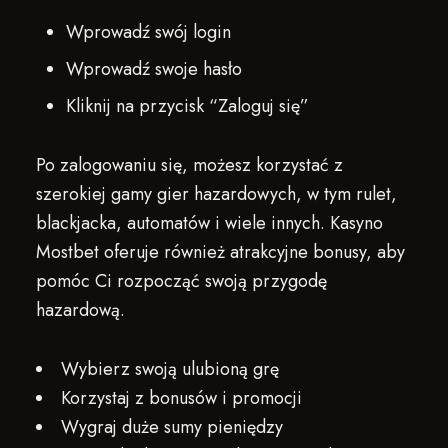
Wprowadź swój login
Wprowadź swoje hasło
Kliknij na przycisk “Zaloguj się”
Po zalogowaniu się, możesz korzystać z
szerokiej gamy gier hazardowych, w tym rulet,
blackjacka, automatów i wiele innych. Kasyno
Mostbet oferuje również atrakcyjne bonusy, aby
pomóc Ci rozpocząć swoją przygodę
hazardową.
Wybierz swoją ulubioną grę
Korzystaj z bonusów i promocji
Wygraj duże sumy pieniędzy