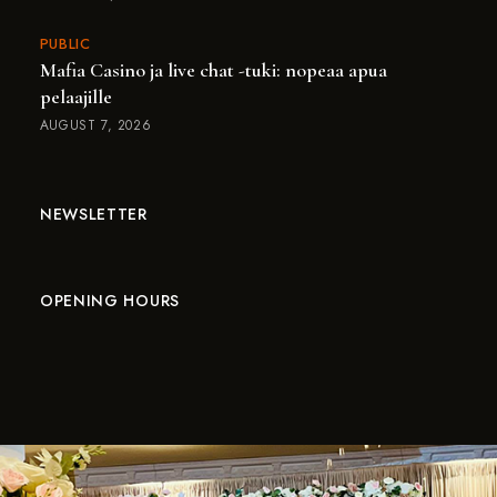
PUBLIC
Mafia Casino ja live chat -tuki: nopeaa apua
pelaajille
AUGUST 7, 2026
NEWSLETTER
OPENING HOURS