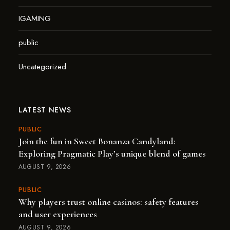
IGAMING
public
Uncategorized
LATEST NEWS
PUBLIC
Join the fun in Sweet Bonanza Candyland:
Exploring Pragmatic Play’s unique blend of games
AUGUST 9, 2026
PUBLIC
Why players trust online casinos: safety features
and user experiences
AUGUST 9, 2026