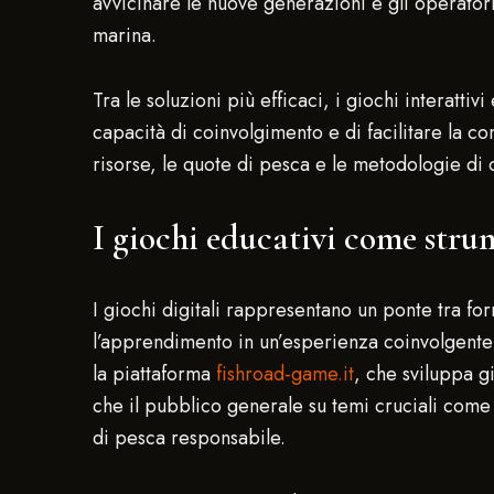
avvicinare le nuove generazioni e gli operatori 
marina.
Tra le soluzioni più efficaci, i giochi interattiv
capacità di coinvolgimento e di facilitare la 
risorse, le quote di pesca e le metodologie di c
I giochi educativi come strum
I giochi digitali rappresentano un ponte tra f
l’apprendimento in un’esperienza coinvolgente
la piattaforma
fishroad-game.it
, che sviluppa g
che il pubblico generale su temi cruciali come 
di pesca responsabile.