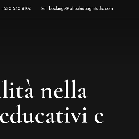
+630-540-8106
bookings@raheeladesignstudio.com
lità nella
 educativi e