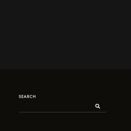
SEARCH