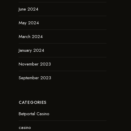
June 2024
May 2024
March 2024
January 2024
November 2023
September 2023
CATEGORIES
Betportal Casino
casino