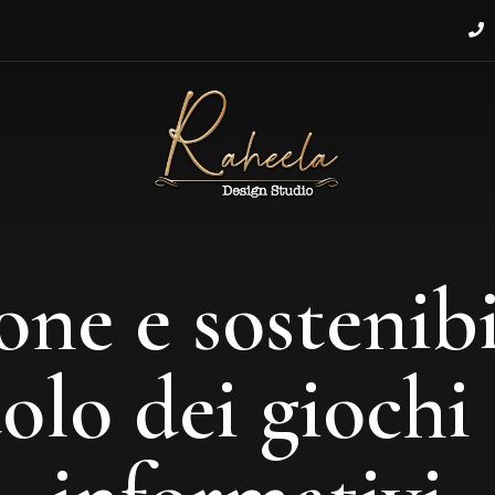
ne e sostenibi
uolo dei giochi