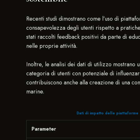
Recenti studi dimostrano come l’uso di piattaf
consapevolezza degli utenti rispetto a pratiche
stati raccolti feedback positivi da parte di ed
nelle proprie attività.
Inoltre, le analisi dei dati di utilizzo mostran
categoria di utenti con potenziale di influenzare
contribuiscono anche alla creazione di una comm
marine.
Dati di impatto delle piattaforme
Parameter