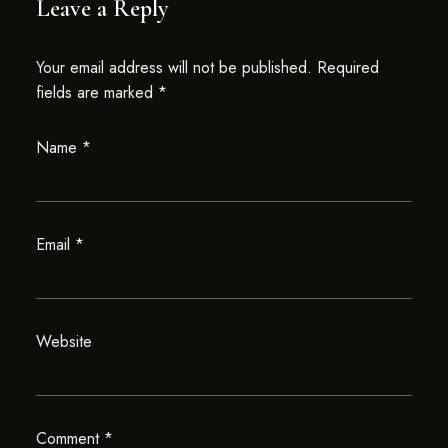
Leave a Reply
Your email address will not be published.
Required
fields are marked
*
Name
*
Email
*
Website
Comment
*