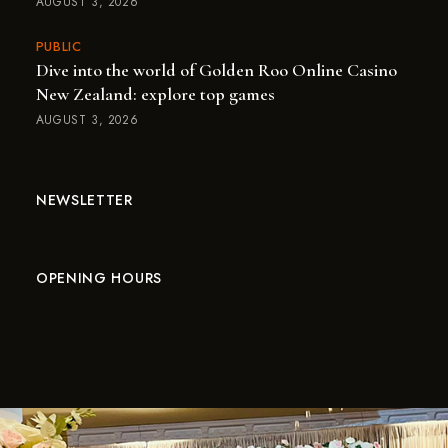
AUGUST 3, 2026
PUBLIC
Dive into the world of Golden Roo Online Casino
New Zealand: explore top games
AUGUST 3, 2026
NEWSLETTER
OPENING HOURS