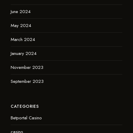
June 2024
May 2024
March 2024
January 2024
November 2023
September 2023
CATEGORIES
Betportal Casino
casino