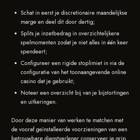
Schat in eerst je discretionaire maandelijkse
marge en deel dit door dertig;
Splits je inzetbedrag in overzichtelijkere
spelmomenten zodat je niet alles in één keer
spendeert;
Configureer een rigide stoplimiet in via de
configuratie van het toonaangevende online
casino dat je gebruikt;
Noteer een overzicht bij van je bijstortingen
en uitkeringen.
Door deze manier van werken te matchen met
de vooraf geïnstalleerde voorzieningen van een
betrouwbare dienstverlener conserveer je grip