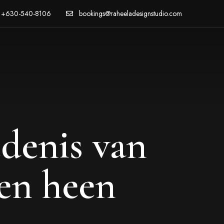
+630-540-8106
bookings@raheeladesignstudio.com
edenis van
wen heen