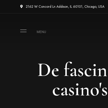
2162 W Concord Ln Addison, IL 60101, Chicago, USA
MENU
De fascin
casino'