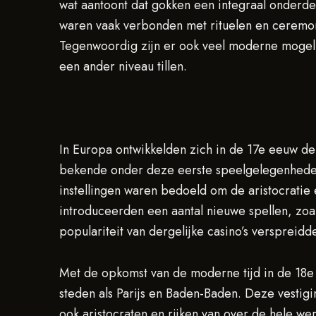
wat aantoont dat gokken een integraal onderd
waren vaak verbonden met rituelen en ceremo
Tegenwoordig zijn er ook veel moderne mogel
een ander niveau tillen.
In Europa ontwikkelden zich in de 17e eeuw de e
bekende onder deze eerste speelgelegenheden
instellingen waren bedoeld om de aristocratie
introduceerden een aantal nieuwe spellen, zoa
populariteit van dergelijke casino’s verspreid
Met de opkomst van de moderne tijd in de 18e 
steden als Parijs en Baden-Baden. Deze vestigi
ook aristocraten en rijken van over de hele w