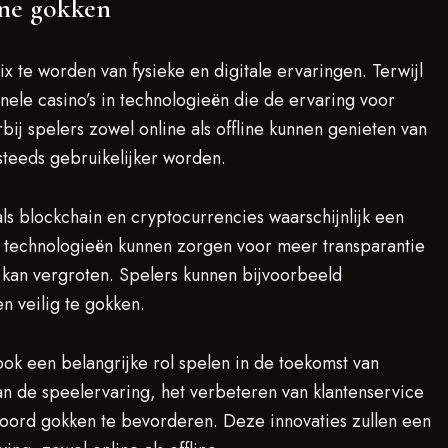
ine gokken
x te worden van fysieke en digitale ervaringen. Terwijl
ionele casino’s in technologieën die de ervaring voor
j spelers zowel online als offline kunnen genieten van
 steeds gebruikelijker worden.
ls blockchain en cryptocurrencies waarschijnlijk een
ze technologieën kunnen zorgen voor meer transparantie
s kan vergroten. Spelers kunnen bijvoorbeeld
n veilig te gokken.
 ook een belangrijke rol spelen in de toekomst van
an de speelervaring, het verbeteren van klantenservice
oord gokken te bevorderen. Deze innovaties zullen een