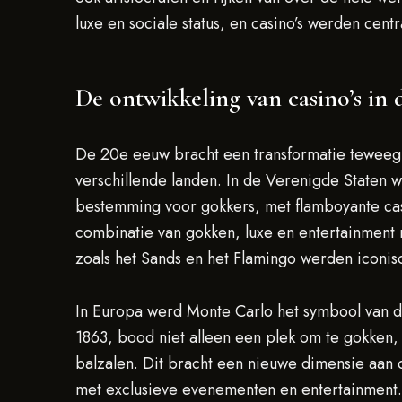
luxe en sociale status, en casino’s werden cent
De ontwikkeling van casino’s in 
De 20e eeuw bracht een transformatie teweeg i
verschillende landen. In de Verenigde Staten w
bestemming voor gokkers, met flamboyante cas
combinatie van gokken, luxe en entertainment 
zoals het Sands en het Flamingo werden iconis
In Europa werd Monte Carlo het symbool van d
1863, bood niet alleen een plek om te gokken, 
balzalen. Dit bracht een nieuwe dimensie aan
met exclusieve evenementen en entertainment.