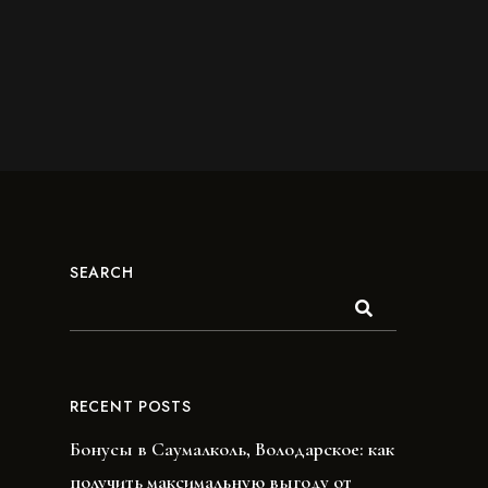
SEARCH
RECENT POSTS
Бонусы в Саумалколь, Володарское: как
получить максимальную выгоду от