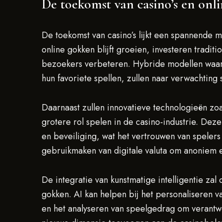
De toekomst van casino’s en onl
De toekomst van casino’s lijkt een spannende mi
online gokken blijft groeien, investeren tradit
bezoekers verbeteren. Hybride modellen waarbi
hun favoriete spellen, zullen naar verwachting
Daarnaast zullen innovatieve technologieën zoa
grotere rol spelen in de casino-industrie. De
en beveiliging, wat het vertrouwen van speler
gebruikmaken van digitale valuta om anoniem e
De integratie van kunstmatige intelligentie zal
gokken. AI kan helpen bij het personaliseren v
en het analyseren van speelgedrag om verantw