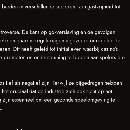
eden in verschillende sectoren, van gastvrijheid tot
ntroverse. De kans op gokverslaving en de gevolgen
n hebben daarom reguleringen ingevoerd om spelers te
. Dit heeft geleid tot initiatieven waarbij casino’s
te promoten en ondersteuning te bieden aan spelers die
sitief als negatief zijn. Terwijl ze bijgedragen hebben
 het cruciaal dat de industrie zich ook richt op het
ng zijn essentieel om een gezonde speelomgeving te
s.