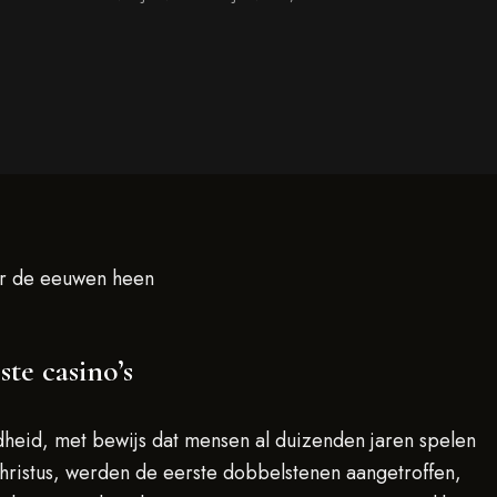
or de eeuwen heen
te casino’s
dheid, met bewijs dat mensen al duizenden jaren spelen
hristus, werden de eerste dobbelstenen aangetroffen,