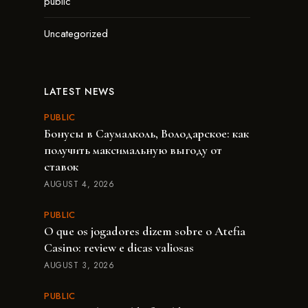
public
Uncategorized
LATEST NEWS
PUBLIC
Бонусы в Саумалколь, Володарское: как
получить максимальную выгоду от
ставок
AUGUST 4, 2026
PUBLIC
O que os jogadores dizem sobre o Atefia
Casino: review e dicas valiosas
AUGUST 3, 2026
PUBLIC