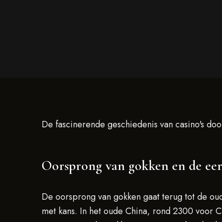
De fascinerende geschiedenis van casino's do
Oorsprong van gokken en de eers
De oorsprong van gokken gaat terug tot de ou
met kans. In het oude China, rond 2300 voor C