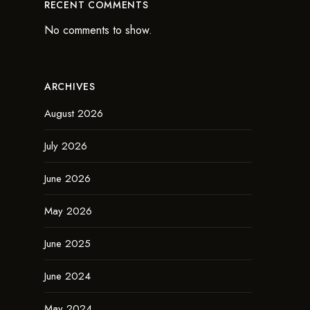
RECENT COMMENTS
No comments to show.
ARCHIVES
August 2026
July 2026
June 2026
May 2026
June 2025
June 2024
May 2024