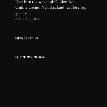
Dive into the world of Golden Roo
Online Casino New Zealand: explore top
games
AUGUST 3, 2026
NEWSLETTER
OPENING HOURS