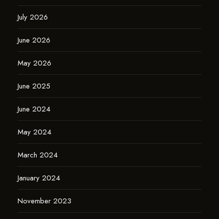
July 2026
June 2026
May 2026
June 2025
June 2024
May 2024
March 2024
January 2024
November 2023