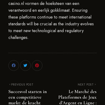
casino.nl vormen de hoeksteen van een
verantwoord en eerlijk gokklimaat. Ensuring
these platforms continue to meet international
standards will be crucial as the industry evolves
to meet new technological and regulatory
challenges.
PREVIOUS POST
NEXT POST
Succesvol starten in
Le Marché des
een competitieve
Plateformes de Jeux
markt: de kracht
d’Argent en Ligne :