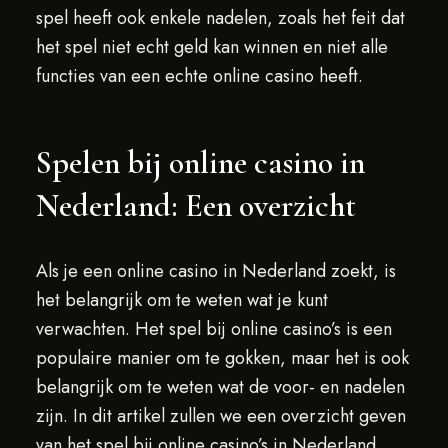
spel heeft ook enkele nadelen, zoals het feit dat
het spel niet echt geld kan winnen en niet alle
functies van een echte online casino heeft.
Spelen bij online casino in
Nederland: Een overzicht
Als je een online casino in Nederland zoekt, is
het belangrijk om te weten wat je kunt
verwachten. Het spel bij online casino’s is een
populaire manier om te gokken, maar het is ook
belangrijk om te weten wat de voor- en nadelen
zijn. In dit artikel zullen we een overzicht geven
van het spel bij online casino’s in Nederland.