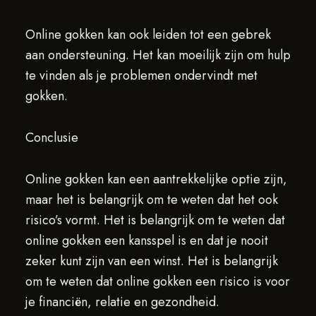
Online gokken kan ook leiden tot een gebrek
aan ondersteuning. Het kan moeilijk zijn om hulp
te vinden als je problemen ondervindt met
gokken.
Conclusie
Online gokken kan een aantrekkelijke optie zijn,
maar het is belangrijk om te weten dat het ook
risico’s vormt. Het is belangrijk om te weten dat
online gokken een kansspel is en dat je nooit
zeker kunt zijn van een winst. Het is belangrijk
om te weten dat online gokken een risico is voor
je financiën, relatie en gezondheid.