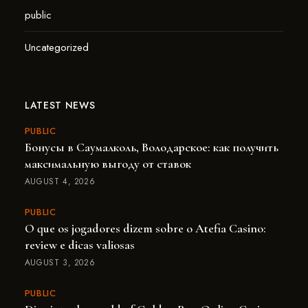
public
Uncategorized
LATEST NEWS
PUBLIC
Бонусы в Саумалколь, Володарское: как получить
максимальную выгоду от ставок
AUGUST 4, 2026
PUBLIC
O que os jogadores dizem sobre o Atefia Casino:
review e dicas valiosas
AUGUST 3, 2026
PUBLIC