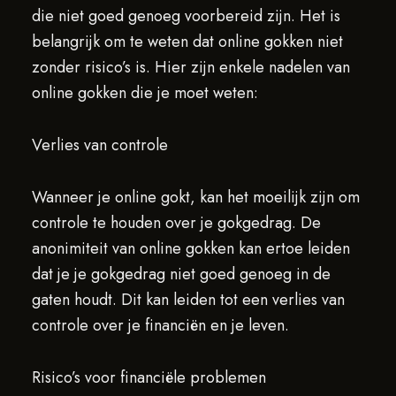
die niet goed genoeg voorbereid zijn. Het is
belangrijk om te weten dat online gokken niet
zonder risico’s is. Hier zijn enkele nadelen van
online gokken die je moet weten:
Verlies van controle
Wanneer je online gokt, kan het moeilijk zijn om
controle te houden over je gokgedrag. De
anonimiteit van online gokken kan ertoe leiden
dat je je gokgedrag niet goed genoeg in de
gaten houdt. Dit kan leiden tot een verlies van
controle over je financiën en je leven.
Risico’s voor financiële problemen