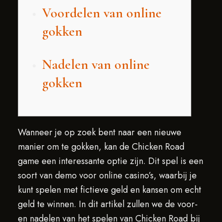
Voordelen van online
gokken
Nadelen van online
gokken
Wanneer je op zoek bent naar een nieuwe
manier om te gokken, kan de Chicken Road
game een interessante optie zijn. Dit spel is een
soort van demo voor online casino’s, waarbij je
kunt spelen met fictieve geld en kansen om echt
geld te winnen. In dit artikel zullen we de voor-
en nadelen van het spelen van Chicken Road bij