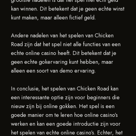
grootste nadelen is dat het spel niet echt geld
kan winnen. Dit betekent dat je geen echte winst
kunt maken, maar alleen fictief geld.
Andere nadelen van het spelen van Chicken
Road zijn dat het spel niet alle functies van een
echte online casino heeft. Dit betekent dat je
geen echte gokervaring kunt hebben, maar
alleen een soort van demo ervaring.
In conclusie, het spelen van Chicken Road kan
een interessante optie zijn voor beginners die
nieuw zijn bij online gokken. Het spel is een
goede manier om te leren hoe online casino’s
werken en kan een goede introductie zijn voor
het spelen van echte online casino’s. Echter, het