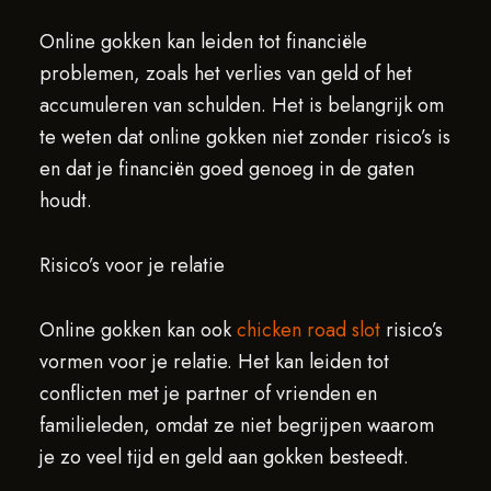
Online gokken kan leiden tot financiële
problemen, zoals het verlies van geld of het
accumuleren van schulden. Het is belangrijk om
te weten dat online gokken niet zonder risico’s is
en dat je financiën goed genoeg in de gaten
houdt.
Risico’s voor je relatie
Online gokken kan ook
chicken road slot
risico’s
vormen voor je relatie. Het kan leiden tot
conflicten met je partner of vrienden en
familieleden, omdat ze niet begrijpen waarom
je zo veel tijd en geld aan gokken besteedt.