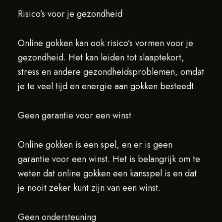
Risico’s voor je gezondheid
Online gokken kan ook risico’s vormen voor je
gezondheid. Het kan leiden tot slaaptekort,
stress en andere gezondheidsproblemen, omdat
je te veel tijd en energie aan gokken besteedt.
Geen garantie voor een winst
Online gokken is een spel, en er is geen
garantie voor een winst. Het is belangrijk om te
weten dat online gokken een kansspel is en dat
je nooit zeker kunt zijn van een winst.
Geen ondersteuning