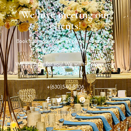
We love meeting our
clients!
Book an appointment to come and talk to us
about your beautiful event.
We are here for you! We will transform your
ideas into reality.
+(630)540-8106
© Raheela Design Studio 2023