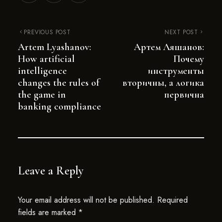
PREVIOUS POST
NEXT POST
Artem Lyashanov:
Артем Ляшанов:
How artificial
Почему
intelligence
инструменты
changes the rules of
вторичны, а логика
the game in
первична
banking compliance
Leave a Reply
Your email address will not be published.
Required
fields are marked
*