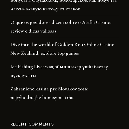
Бонусы в Саумалколь, Володарское: как получить
максимальную выгоду от ставок
O que os jogadores dizem sobre o Atefia Casino:
review e dicas valiosas
Dive into the world of Golden Roo Online Casino
New Zealand: explore top games
Ice Fishing Live: жаңа ойыншылар үшін бастау
нұсқаулығы
Zahranicne kasina pre Slovakov 2026:
najvýhodnejšie bonusy na trhu
RECENT COMMENTS