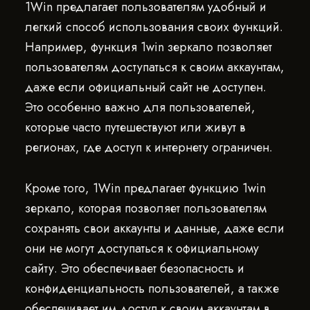
1Win предлагает пользователям удобный и
легкий способ использования своих функций.
Например, функция 1win зеркало позволяет
пользователям доступаться к своим аккаунтам,
даже если официальный сайт не доступен.
Это особенно важно для пользователей,
которые часто путешествуют или живут в
регионах, где доступ к интернету ограничен.
Кроме того, 1Win предлагает функцию 1win
зеркало, которая позволяет пользователям
сохранять свои аккаунты и данные, даже если
они не могут доступаться к официальному
сайту. Это обеспечивает безопасность и
конфиденциальность пользователей, а также
обеспечивает им доступ к своим аккаунтам в