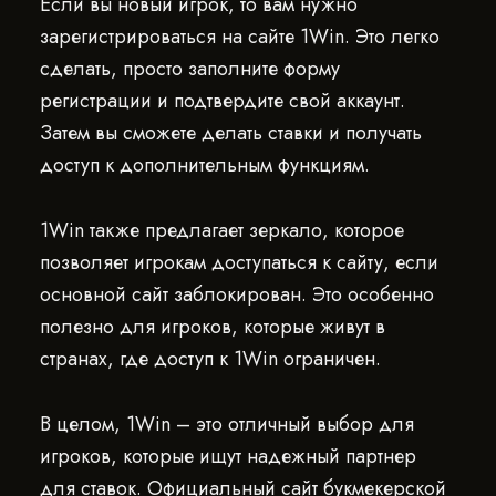
Если вы новый игрок, то вам нужно
зарегистрироваться на сайте 1Win. Это легко
сделать, просто заполните форму
регистрации и подтвердите свой аккаунт.
Затем вы сможете делать ставки и получать
доступ к дополнительным функциям.
1Win также предлагает зеркало, которое
позволяет игрокам доступаться к сайту, если
основной сайт заблокирован. Это особенно
полезно для игроков, которые живут в
странах, где доступ к 1Win ограничен.
В целом, 1Win – это отличный выбор для
игроков, которые ищут надежный партнер
для ставок. Официальный сайт букмекерской