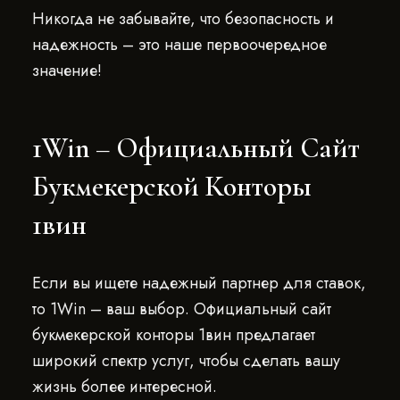
Никогда не забывайте, что безопасность и
надежность – это наше первоочередное
значение!
1Win – Официальный Сайт
Букмекерской Конторы
1вин
Если вы ищете надежный партнер для ставок,
то 1Win – ваш выбор. Официальный сайт
букмекерской конторы 1вин предлагает
широкий спектр услуг, чтобы сделать вашу
жизнь более интересной.