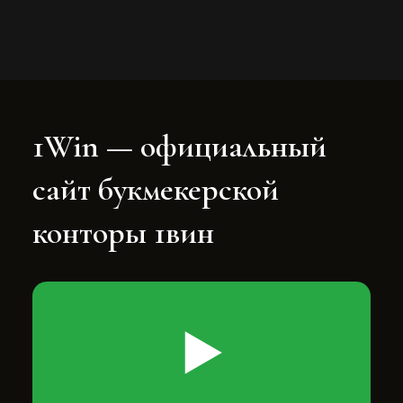
1Win — официальный
сайт букмекерской
конторы 1вин
▶️