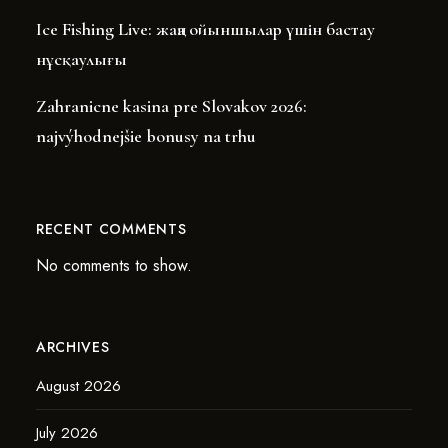
Ice Fishing Live: жаңа ойыншылар үшін бастау
нұсқаулығы
Zahranicne kasina pre Slovakov 2026:
najvýhodnejšie bonusy na trhu
RECENT COMMENTS
No comments to show.
ARCHIVES
August 2026
July 2026