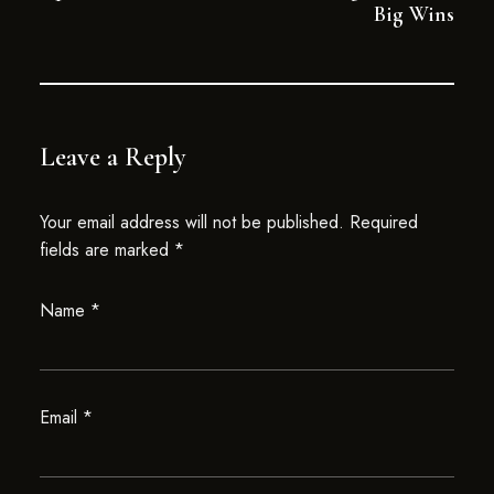
Big Wins
Leave a Reply
Your email address will not be published.
Required
fields are marked
*
Name
*
Email
*