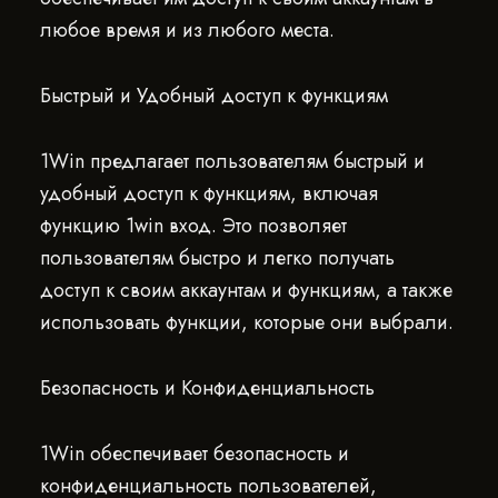
любое время и из любого места.
Быстрый и Удобный доступ к функциям
1Win предлагает пользователям быстрый и
удобный доступ к функциям, включая
функцию 1win вход. Это позволяет
пользователям быстро и легко получать
доступ к своим аккаунтам и функциям, а также
использовать функции, которые они выбрали.
Безопасность и Конфиденциальность
1Win обеспечивает безопасность и
конфиденциальность пользователей,