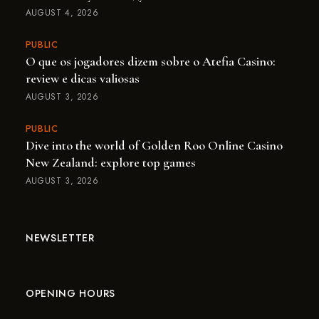
AUGUST 4, 2026
PUBLIC
O que os jogadores dizem sobre o Atefia Casino:
review e dicas valiosas
AUGUST 3, 2026
PUBLIC
Dive into the world of Golden Roo Online Casino
New Zealand: explore top games
AUGUST 3, 2026
NEWSLETTER
OPENING HOURS