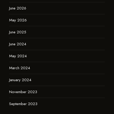
June 2026
May 2026
June 2025
June 2024
May 2024
March 2024
January 2024
November 2023
September 2023