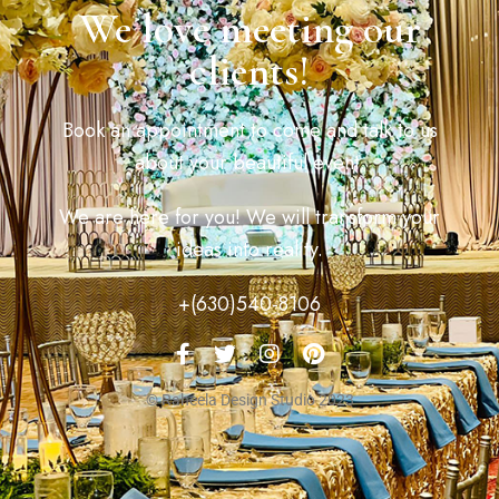
We love meeting our
clients!
Book an appointment to come and talk to us
about your beautiful event.
We are here for you! We will transform your
ideas into reality.
+(630)540-8106
© Raheela Design Studio 2023