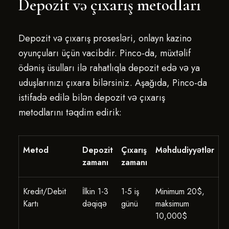
Depozit və çıxarış metodları
Depozit və çıxarış prosesləri, onlayn kazino
oyunçuları üçün vacibdir. Pinco-da, müxtəlif
ödəniş üsulları ilə rahatlıqla depozit edə və ya
uduşlarınızı çıxara bilərsiniz. Aşağıda, Pinco-da
istifadə edilə bilən depozit və çıxarış
metodlarını təqdim edirik:
Metod
Depozit
Çıxarış
Məhdudiyyətlər
zamanı
zamanı
Kredit/Debit
İlkin 1-3
1-5 iş
Minimum 20$,
Kartı
dəqiqə
günü
maksimum
10,000$