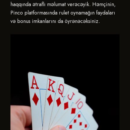
haqqında ətraflı məlumat verəcəyik. Həmçinin,
Pinco platformasında rulet oynamağın faydaları
və bonus imkanlarını da öyrənəcəksiniz.