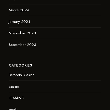
March 2024
January 2024
November 2023
September 2023
CATEGORIES
Betportal Casino
casino
IGAMING
public