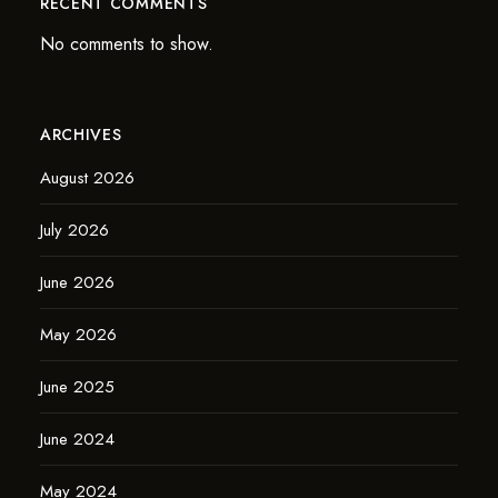
RECENT COMMENTS
No comments to show.
ARCHIVES
August 2026
July 2026
June 2026
May 2026
June 2025
June 2024
May 2024