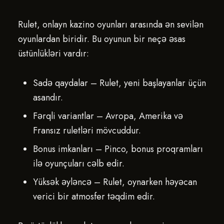
Rulet, onlayn kazino oyunları arasında ən sevilən
oyunlardan biridir. Bu oyunun bir neçə əsas
üstünlükləri vardır:
Sadə qaydalar – Rulet, yeni başlayanlar üçün
asandır.
Fərqli variantlar – Avropa, Amerika və
Fransız ruletləri mövcuddur.
Bonus imkanları – Pinco, bonus proqramları
ilə oyunçuları cəlb edir.
Yüksək əyləncə – Rulet, oynarken həyəcan
verici bir atmosfer təqdim edir.