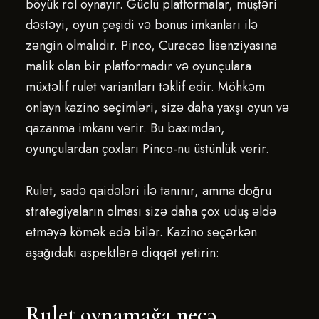
böyük rol oynayır. Güclü platformalar, müştəri
dəstəyi, oyun çeşidi və bonus imkanları ilə
zəngin olmalıdır. Pinco, Curacao lisenziyasına
malik olan bir platformadır və oyunçulara
müxtəlif rulet variantları təklif edir. Möhkəm
onlayn kazino seçimləri, sizə daha yaxşı oyun və
qazanma imkanı verir. Bu baxımdan,
oyunçulardan çoxları Pinco-nu üstünlük verir.
Rulet, sadə qaidələri ilə tanınır, amma doğru
strategiyaların olması sizə daha çox uduş əldə
etməyə kömək edə bilər. Kazino seçərkən
aşağıdakı aspektlərə diqqət yetirin:
Rulet oynamağa necə