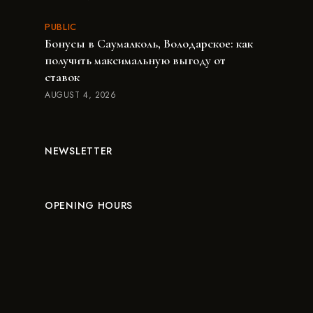
PUBLIC
Бонусы в Саумалколь, Володарское: как
получить максимальную выгоду от
ставок
AUGUST 4, 2026
NEWSLETTER
OPENING HOURS