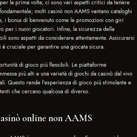
 la prima volta, ci sono vari aspetti critici da tenere
 è fondamentale; molti casinò non AAMS vantano cataloghi
oltre, i bonus di benvenuto come le promozioni con giri
o per i nuovi giocatori. Infine, la sicurezza della
ili sono aspetti da considerare attentamente. Assicurarsi
li è cruciale per garantire una giocata sicura.
tunità di gioco più flessibili. Le piattaforme
mmessa più alti e una varietà di giochi da casinò dal vivo
ali. Questo rende l’esperienza di gioco più stimolante e
utenti che cercano qualcosa di diverso.
 casinò online non AAMS