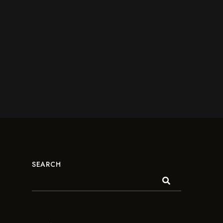
SEARCH