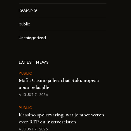
IGAMING
public
Uncategorized
LATEST NEWS
PUBLIC
Mafia Casino ja live chat -tuki: nopeaa
apua pelaajille
AUGUST 7, 2026
PUBLIC
Kaasino spelervaring: wat je moet weten
over RTP en inzetvereisten
AUGUST 7, 2026