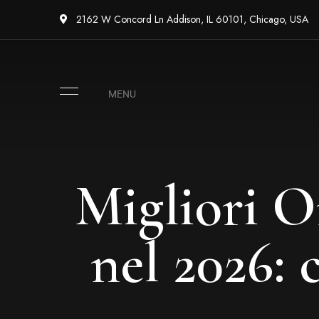
2162 W Concord Ln Addison, IL 60101, Chicago, USA
MENU
Migliori 
nel 2026: 