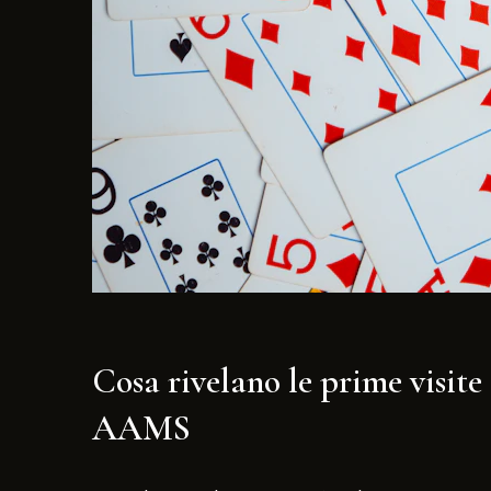
Cosa rivelano le prime visit
AAMS