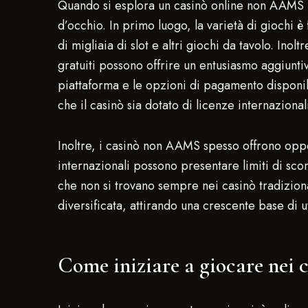
Quando si esplora un casinò online non AAMS per
d’occhio. In primo luogo, la varietà di giochi
di migliaia di slot e altri giochi da tavolo. In
gratuiti possono offrire un entusiasmo aggiuntiv
piattaforma e le opzioni di pagamento disponib
che il casinò sia dotato di licenze internaziona
Inoltre, i casinò non AAMS spesso offrono oppor
internazionali possono presentare limiti di sco
che non si trovano sempre nei casinò tradizion
diversificata, attirando una crescente base di 
Come iniziare a giocare nei