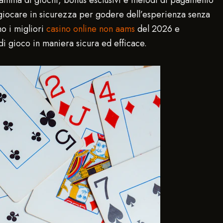
 gamma di giochi, bonus esclusivi e metodi di pagamento
 giocare in sicurezza per godere dell’esperienza senza
o i migliori
casino online non aams
del 2026 e
i gioco in maniera sicura ed efficace.