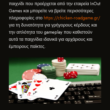
παιχνίδι που προέρχεται από την εταιρεία InOut
Games και μπορείτε να βρείτε περισσότερες
πληροφορίες στο
https://chicken-roadgame.gr/
για τη δυνατότητα για γρήγορους κέρδους και
την απλότητα του gameplay που καθιστούν
αυτά τα παιχνίδια ιδανικά για αρχάριους και
έμπειρους παίκτες.