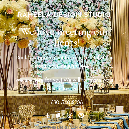
RAHEELA DESIGN STUDIO
We love meeting our
clients!
Book an appointment to come and talk to us
about your beautiful event.
We are here for you! We will transform your
ideas into reality.
+(630)540-8106
© Raheela Design Studio 2023