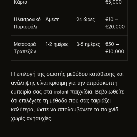
Κάρτα
€5,000
Ηλεκτρονικό
Άμεση
24 ώρες
€10 –
Πορτοφόλι
€20,000
Μεταφορά
1-2 ημέρες
3-5 ημέρες
€50 –
Τραπεζών
€10,000
Η επιλογή της σωστής μεθόδου κατάθεσης και
ανάληψης είναι κρίσιμη για την απρόσκοπτη
εμπειρία σας στα instant παιχνίδια. Βεβαιωθείτε
ότι επιλέγετε τη μέθοδο που σας ταιριάζει
καλύτερα, ώστε να απολαμβάνετε το παιχνίδι
χωρίς ανησυχίες.