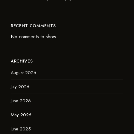
RECENT COMMENTS
No comments to show.
ARCHIVES
August 2026
July 2026
June 2026
May 2026
June 2025