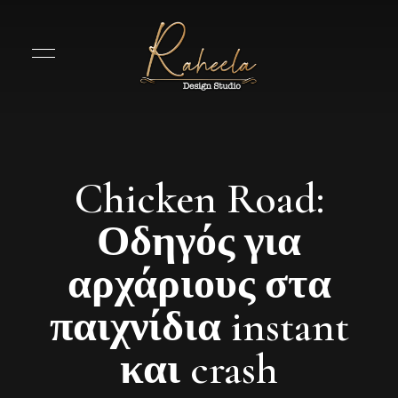
Chicken Road:
Οδηγός για
αρχάριους στα
παιχνίδια instant
και crash