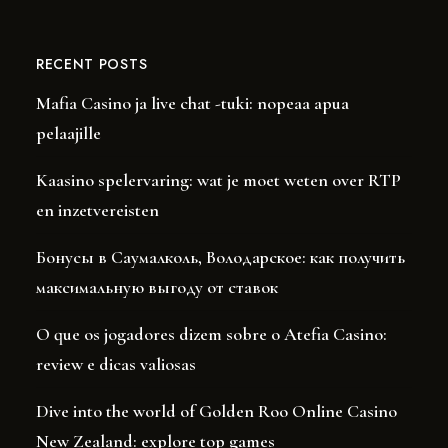
RECENT POSTS
Mafia Casino ja live chat -tuki: nopeaa apua
pelaajille
Kaasino spelervaring: wat je moet weten over RTP
en inzetvereisten
Бонусы в Саумалколь, Володарское: как получить
максимальную выгоду от ставок
O que os jogadores dizem sobre o Atefia Casino:
review e dicas valiosas
Dive into the world of Golden Roo Online Casino
New Zealand: explore top games