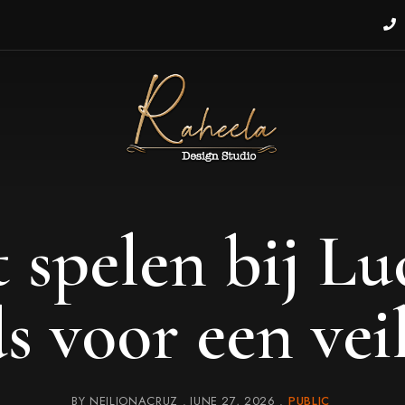
 spelen bij Lu
s voor een veil
BY
NEILJONACRUZ
JUNE 27, 2026
PUBLIC