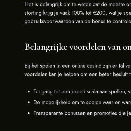
Het is belangrijk om te weten dat de meeste o
storting krijg je vaak 100% tot €200, wat je sp
gebruiksvoorwaarden van de bonus te controle
Belangrijke voordelen van o
Bij het spelen in een online casino zijn er tal
voordelen kan je helpen om een beter besluit 
Toegang tot een breed scala aan spellen, van
De mogelijkheid om te spelen waar en wann
Transparante bonussen en promoties die je