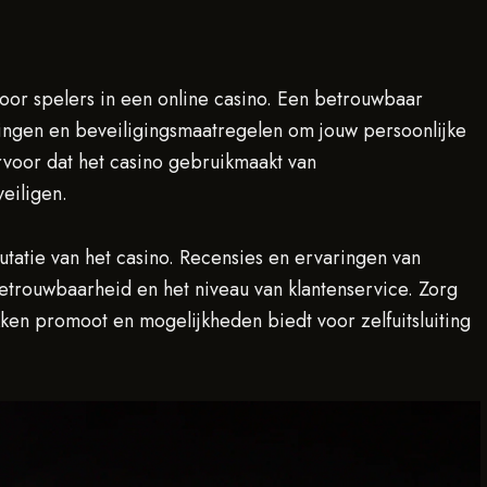
voor spelers in een online casino. Een betrouwbaar
ningen en beveiligingsmaatregelen om jouw persoonlijke
voor dat het casino gebruikmaakt van
eiligen.
utatie van het casino. Recensies en ervaringen van
betrouwbaarheid en het niveau van klantenservice. Zorg
ken promoot en mogelijkheden biedt voor zelfuitsluiting