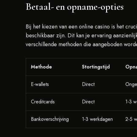
Betaal- en opname-opties
Bij het kiezen van een online casino is het cr
beschikbaar zijn. Dit kan je ervaring aanzienli
verschillende methoden die aangeboden word
Methode
Stortingstijd
Opn
E-wallets
Direct
Onge
Creditcards
Direct
1-3 
Bankoverschrijving
1-3 werkdagen
2-5 