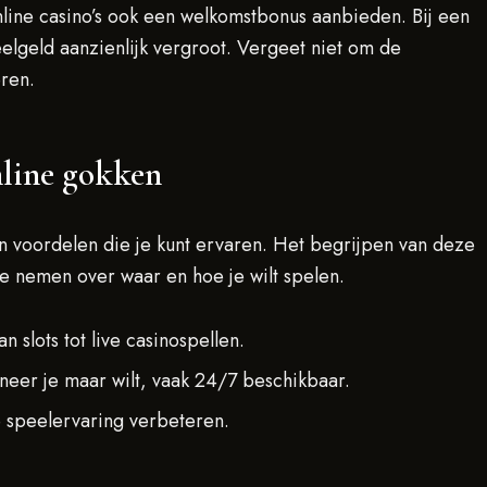
nline casino’s ook een welkomstbonus aanbieden. Bij een
eelgeld aanzienlijk vergroot. Vergeet niet om de
ren.
nline gokken
 van voordelen die je kunt ervaren. Het begrijpen van deze
te nemen over waar en hoe je wilt spelen.
 slots tot live casinospellen.
eer je maar wilt, vaak 24/7 beschikbaar.
 speelervaring verbeteren.