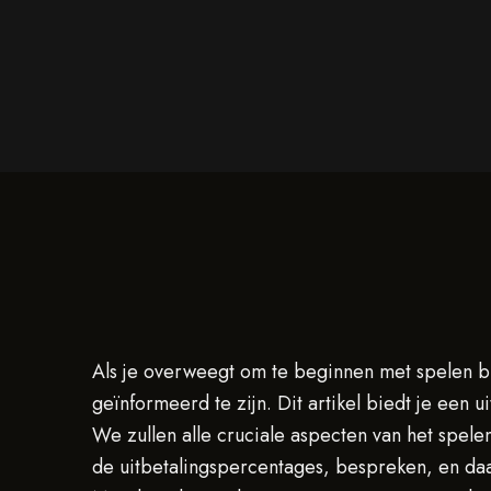
Als je overweegt om te beginnen met spelen bij
geïnformeerd te zijn. Dit artikel biedt je een u
We zullen alle cruciale aspecten van het spele
de uitbetalingspercentages, bespreken, en daa