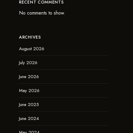
RECENT COMMENTS
No comments to show.
ARCHIVES
August 2026
July 2026
June 2026
May 2026
June 2025
June 2024
May 2024