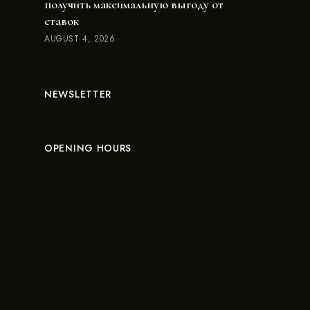
получить максимальную выгоду от
ставок
AUGUST 4, 2026
NEWSLETTER
OPENING HOURS