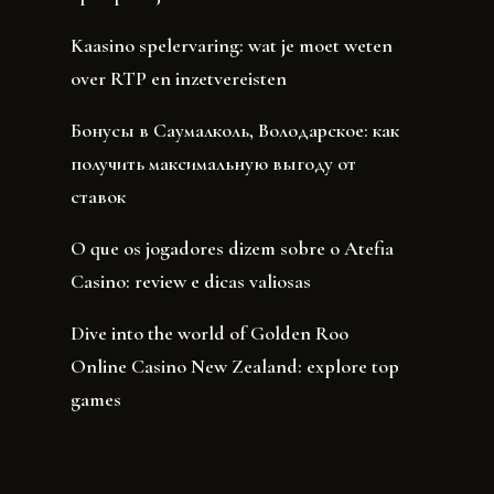
Kaasino spelervaring: wat je moet weten
over RTP en inzetvereisten
Бонусы в Саумалколь, Володарское: как
получить максимальную выгоду от
ставок
O que os jogadores dizem sobre o Atefia
Casino: review e dicas valiosas
Dive into the world of Golden Roo
Online Casino New Zealand: explore top
games