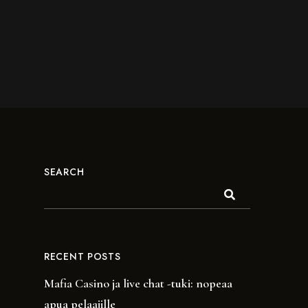
SEARCH
RECENT POSTS
Mafia Casino ja live chat -tuki: nopeaa
apua pelaajille